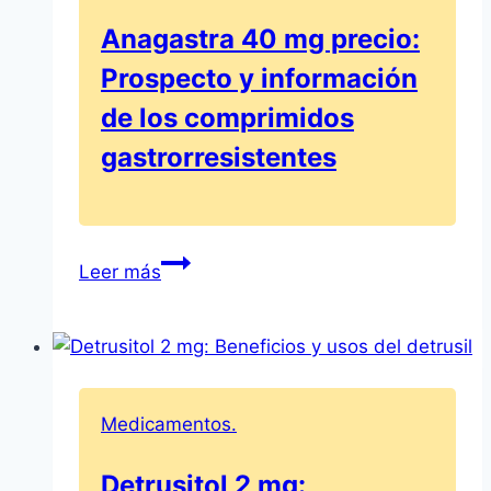
película
Anagastra 40 mg precio:
Prospecto y información
de los comprimidos
gastrorresistentes
Anagastra
Leer más
40
mg
precio:
Prospecto
y
Medicamentos.
información
de
Detrusitol 2 mg: