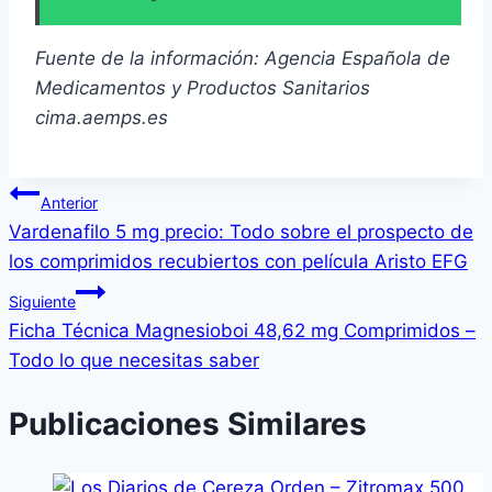
Fuente de la información: Agencia Española de
Medicamentos y Productos Sanitarios
cima.aemps.es
Navegación
Anterior
Vardenafilo 5 mg precio: Todo sobre el prospecto de
de
los comprimidos recubiertos con película Aristo EFG
entradas
Siguiente
Ficha Técnica Magnesioboi 48,62 mg Comprimidos –
Todo lo que necesitas saber
Publicaciones Similares