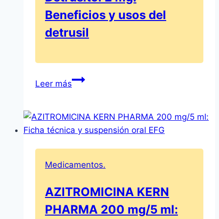
los
Beneficios y usos del
comprimidos
gastrorresistentes
detrusil
Detrusitol
Leer más
2
mg:
Beneficios
y
usos
del
Medicamentos.
detrusil
AZITROMICINA KERN
PHARMA 200 mg/5 ml: