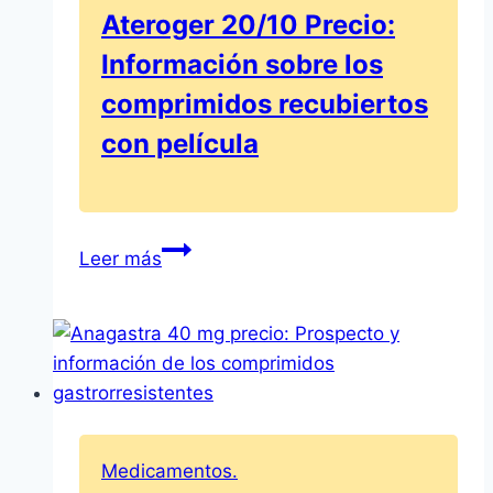
Ateroger 20/10 Precio:
Información sobre los
comprimidos recubiertos
con película
Ateroger
Leer más
20/10
Precio:
Información
sobre
los
comprimidos
recubiertos
Medicamentos.
con