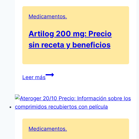
Orden
–
Medicamentos.
Zitromax
500
Artilog 200 mg: Precio
mg
sin receta y beneficios
Comprimidos
Recubiertos
SEO
Artilog
Leer más
200
mg:
Precio
sin
receta
y
Medicamentos.
beneficios