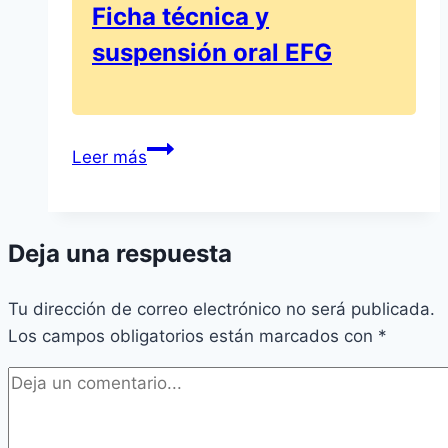
Ficha técnica y
suspensión oral EFG
AZITROMICINA
Leer más
KERN
PHARMA
200
Deja una respuesta
mg/5
ml:
Tu dirección de correo electrónico no será publicada.
Ficha
Los campos obligatorios están marcados con
técnica
*
y
suspensión
oral
EFG