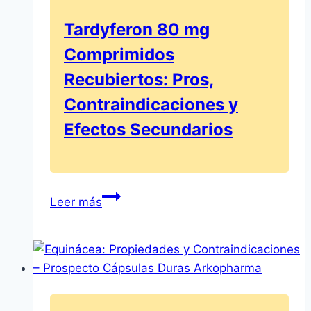
las
Tardyferon 80 mg
Cápsulas
Comprimidos
Duras
Recubiertos: Pros,
Contraindicaciones y
Efectos Secundarios
Tardyferon
Leer más
80
mg
Comprimidos
Recubiertos:
Pros,
Contraindicaciones