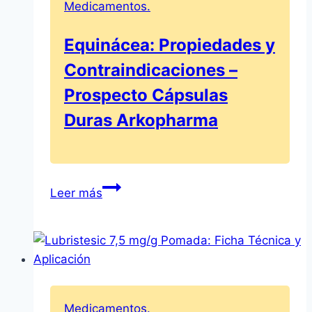
Medicamentos.
y
Efectos
Equinácea: Propiedades y
Secundarios
Contraindicaciones –
Prospecto Cápsulas
Duras Arkopharma
Equinácea:
Leer más
Propiedades
y
Contraindicaciones
–
Prospecto
Cápsulas
Medicamentos.