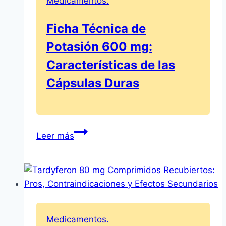
Medicamentos.
Ficha Técnica de
Potasión 600 mg:
Características de las
Cápsulas Duras
Ficha
Leer más
Técnica
de
Potasión
600
mg:
Características
Medicamentos.
de