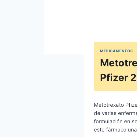
MEDICAMENTOS.
Metotre
Pfizer 
Metotrexato Pfiz
de varias enferm
formulación en so
este fármaco una