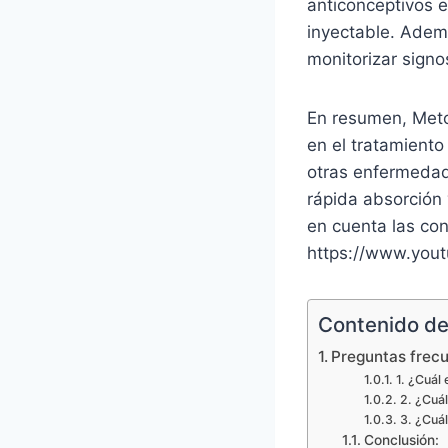
anticonceptivos e
inyectable. Ademá
monitorizar sign
En resumen, Meto
en el tratamient
otras enfermedad
rápida absorción 
en cuenta las co
https://www.yo
Contenido del
Preguntas frec
1. ¿Cuál
2. ¿Cuál
3. ¿Cuál
Conclusión: