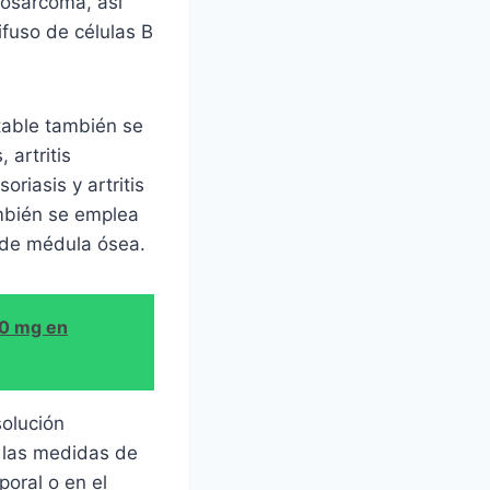
eosarcoma, así
ifuso de células B
table también se
 artritis
oriasis y artritis
mbién se emplea
e de médula ósea.
00 mg en
solución
y las medidas de
poral o en el