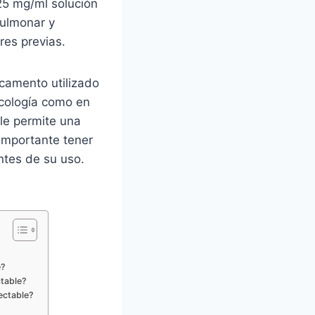
25 mg/ml solución
pulmonar y
res previas.
camento utilizado
ncología como en
le permite una
importante tener
ntes de su uso.
e?
ctable?
ectable?