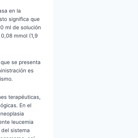
asa en la
to significa que
20 ml de solución
 0,08 mmol (1,9
 que se presenta
inistración es
nismo.
nes terapéuticas,
ógicas. En el
 neoplasia
mente leucemia
a del sistema