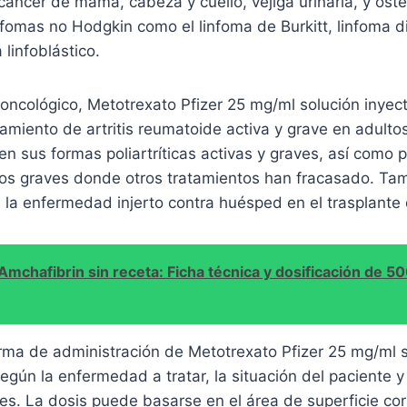
 cáncer de mama, cabeza y cuello, vejiga urinaria, y ost
fomas no Hodgkin como el linfoma de Burkitt, linfoma d
 linfoblástico.
oncológico, Metotrexato Pfizer 25 mg/ml solución inyec
atamiento de artritis reumatoide activa y grave en adultos,
 en sus formas poliartríticas activas y graves, así como ps
sos graves donde otros tratamientos han fracasado. Ta
de la enfermedad injerto contra huésped en el trasplant
Amchafibrin sin receta: Ficha técnica y dosificación de 5
orma de administración de Metotrexato Pfizer 25 mg/ml 
según la enfermedad a tratar, la situación del paciente 
es. La dosis puede basarse en el área de superficie cor