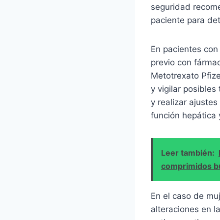
seguridad recome
paciente para det
En pacientes con
previo con fármac
Metotrexato Pfize
y vigilar posible
y realizar ajustes
función hepática 
Leer también:
comprimidos b
En el caso de muj
alteraciones en l