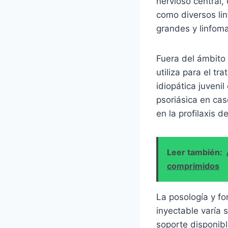
nervioso central,
como diversos lin
grandes y linfoma
Fuera del ámbito 
utiliza para el tr
idiopática juvenil
psoriásica en ca
en la profilaxis 
Leer también:
comprimidos
La posología y f
inyectable varía 
soporte disponibl