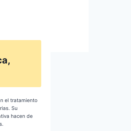
ca,
n el tratamiento
rias. Su
ativa hacen de
s.