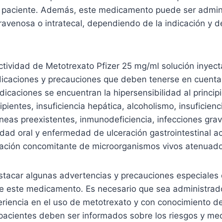
l paciente. Además, este medicamento puede ser admin
travenosa o intratecal, dependiendo de la indicación y de
ctividad de Metotrexato Pfizer 25 mg/ml solución inyect
dicaciones y precauciones que deben tenerse en cuenta
dicaciones se encuentran la hipersensibilidad al principi
pientes, insuficiencia hepática, alcoholismo, insuficienc
neas preexistentes, inmunodeficiencia, infecciones grav
idad oral y enfermedad de ulceración gastrointestinal a
nación concomitante de microorganismos vivos atenuado
stacar algunas advertencias y precauciones especiales
de este medicamento. Es necesario que sea administra
iencia en el uso de metotrexato y con conocimiento de 
 pacientes deben ser informados sobre los riesgos y me