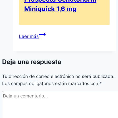
Miniquick 1,6 mg
Edad
Leer más
máxima
para
la
Deja una respuesta
inyección
de
Tu dirección de correo electrónico no será publicada.
hormonas
Los campos obligatorios están marcados con
de
*
crecimiento:
Prospecto
Genotonorm
Miniquick