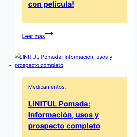
con película!
Desloratadina
Leer más
Ratiopharm
5
mg:
¡Infórmate
aquí
sobre
Medicamentos.
sus
comprimidos
LINITUL Pomada:
recubiertos
Información, usos y
con
película!
prospecto completo