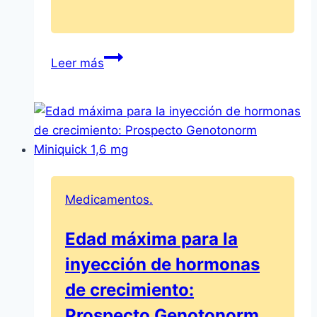
Los
Leer más
beneficios
de
Neo
Hubber:
gotas
para
la
Medicamentos.
nariz
Edad máxima para la
inyección de hormonas
de crecimiento:
Prospecto Genotonorm