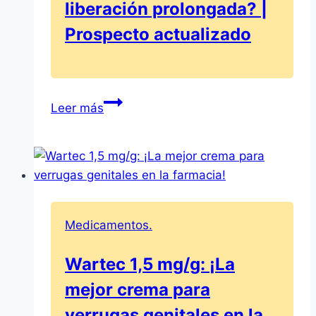
liberación prolongada? |
Prospecto actualizado
¿Cuánto
Leer más
tiempo
tarda
en
hacer
efecto
la
Medicamentos.
Respirdina
120
Wartec 1,5 mg/g: ¡La
mg
mejor crema para
comprimidos
de
verrugas genitales en la