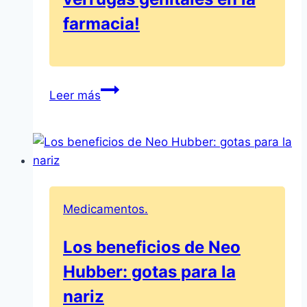
liberación
farmacia!
prolongada?
|
Prospecto
actualizado
Wartec
Leer más
1,5
mg/g:
¡La
mejor
crema
para
Medicamentos.
verrugas
genitales
Los beneficios de Neo
en
Hubber: gotas para la
la
farmacia!
nariz