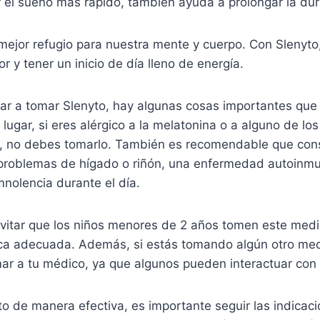
r el sueño más rápido, también ayuda a prolongar la du
 mejor refugio para nuestra mente y cuerpo. Con Slenyto
 y tener un inicio de día lleno de energía.
r a tomar Slenyto, hay algunas cosas importantes que
 lugar, si eres alérgico a la melatonina o a alguno de l
 no debes tomarlo. También es recomendable que cons
 problemas de hígado o riñón, una enfermedad autoinmun
nolencia durante el día.
vitar que los niños menores de 2 años tomen este medi
ca adecuada. Además, si estás tomando algún otro me
ar a tu médico, ya que algunos pueden interactuar con 
o de manera efectiva, es importante seguir las indicac