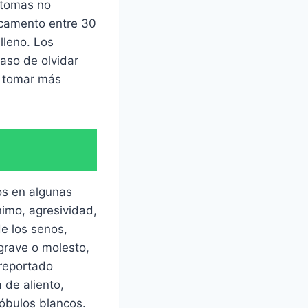
ntomas no
icamento entre 30
lleno. Los
aso de olvidar
s tomar más
os en algunas
imo, agresividad,
de los senos,
grave o molesto,
 reportado
 de aliento,
lóbulos blancos.