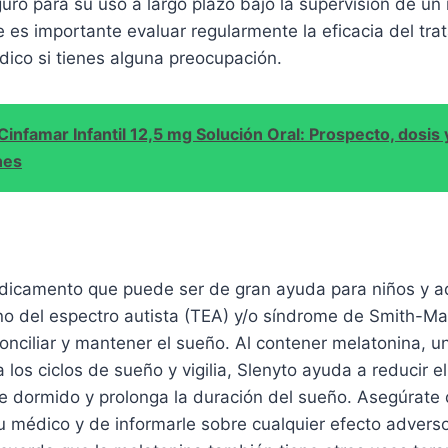
guro para su uso a largo plazo bajo la supervisión de un
es importante evaluar regularmente la eficacia del tra
dico si tienes alguna preocupación.
Cinfamar Infantil 12,5 mg Solución Oral: Prospecto, dosis 
nes
dicamento que puede ser de gran ayuda para niños y a
no del espectro autista (TEA) y/o síndrome de Smith-Ma
onciliar y mantener el sueño. Al contener melatonina, 
a los ciclos de sueño y vigilia, Slenyto ayuda a reducir 
e dormido y prolonga la duración del sueño. Asegúrate 
u médico y de informarle sobre cualquier efecto advers