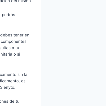
ración del mismo.
, podrás
 debes tener en
os componentes
ultes a tu
itaria o si
camento sin la
dicamento, es
Slenyto.
iones de tu