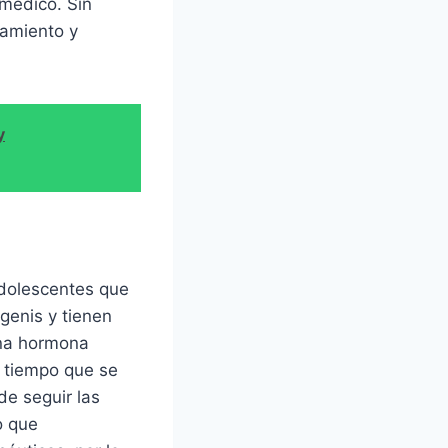
 médico. Sin
tamiento y
y
dolescentes que
genis y tienen
una hormona
el tiempo que se
de seguir las
o que