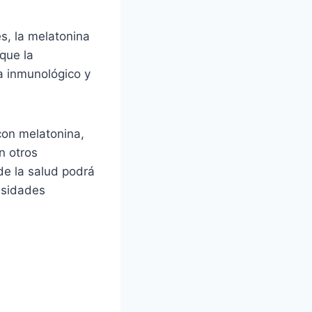
s, la melatonina
que la
a inmunológico y
con melatonina,
n otros
e la salud podrá
cesidades