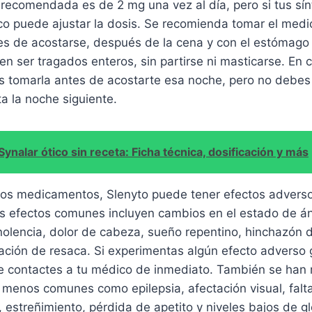
 recomendada es de 2 mg una vez al día, pero si tus sí
co puede ajustar la dosis. Se recomienda tomar el med
es de acostarse, después de la cena y con el estómago 
 ser tragados enteros, sin partirse ni masticarse. En c
s tomarla antes de acostarte esa noche, pero no debe
a la noche siguiente.
Synalar ótico sin receta: Ficha técnica, dosificación y más
os medicamentos, Slenyto puede tener efectos advers
s efectos comunes incluyen cambios en el estado de án
mnolencia, dolor de cabeza, sueño repentino, hinchazón 
ación de resaca. Si experimentas algún efecto adverso 
e contactes a tu médico de inmediato. También se han
menos comunes como epilepsia, afectación visual, falta
 estreñimiento, pérdida de apetito y niveles bajos de g