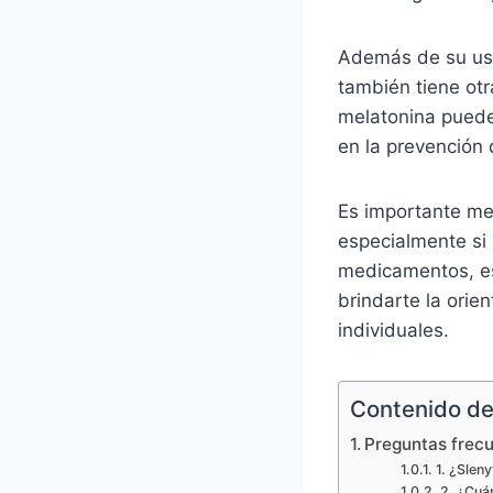
Además de su uso
también tiene otr
melatonina puede 
en la prevención
Es importante me
especialmente si
medicamentos, es
brindarte la orie
individuales.
Contenido del
Preguntas frec
1. ¿Slen
2. ¿Cuán