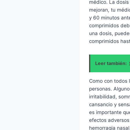
médico. La dosis
mejoran, tu médi
y 60 minutos ant
comprimidos deben
una dosis, puede
comprimidos hast
Leer también:
Como con todos l
personas. Alguno
irritabilidad, so
cansancio y sens
es importante qu
efectos adversos 
hemorragia nasal,