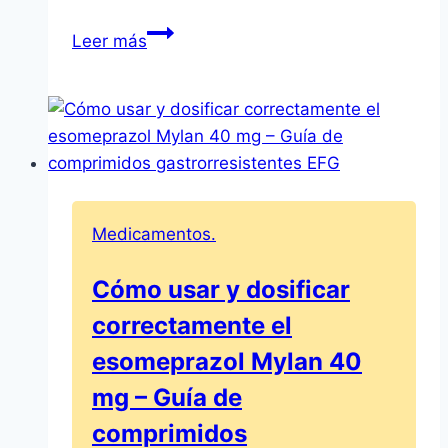
Aerius
Leer más
0,5
mg/ml
Solución
Oral
–
Prospecto
y
Medicamentos.
Información
Cómo usar y dosificar
correctamente el
esomeprazol Mylan 40
mg – Guía de
comprimidos