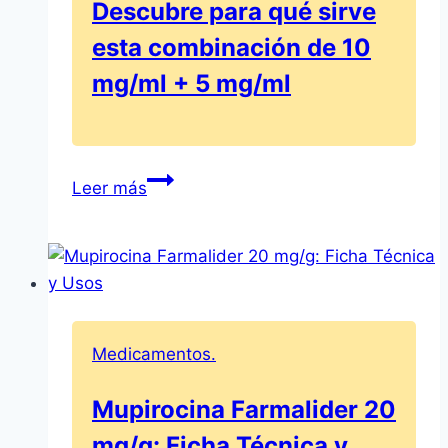
la
Descubre para qué sirve
Vola
esta combinación de 10
mg/ml + 5 mg/ml
Ficha
Leer más
Técnica:
Azarga,
colirio
en
suspensión.
Descubre
Medicamentos.
para
qué
Mupirocina Farmalider 20
sirve
mg/g: Ficha Técnica y
esta