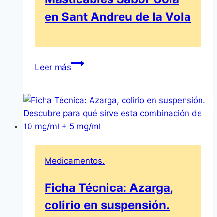
comprimidos
en Sant Andreu de la Vola
gastrorresistentes
EFG
Almax
Leer más
Forte
750
mg:
Comprimidos
Masticables
Sabor
Cola
Medicamentos.
en
Sant
Ficha Técnica: Azarga,
Andreu
colirio en suspensión.
de