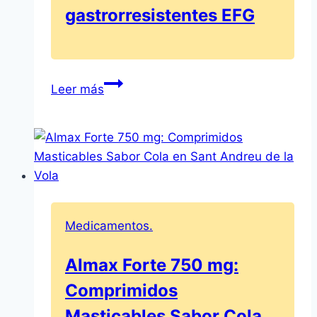
gastrorresistentes EFG
Cómo
Leer más
usar
y
dosificar
correctamente
el
esomeprazol
Mylan
Medicamentos.
40
mg
Almax Forte 750 mg:
–
Comprimidos
Guía
de
Masticables Sabor Cola