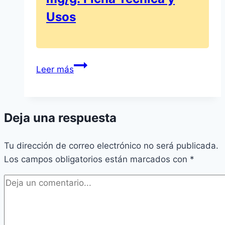
combinación
Usos
de
10
mg/ml
Mupirocina
+
Leer más
Farmalider
5
20
mg/ml
mg/g:
Deja una respuesta
Ficha
Técnica
Tu dirección de correo electrónico no será publicada.
y
Los campos obligatorios están marcados con
Usos
*