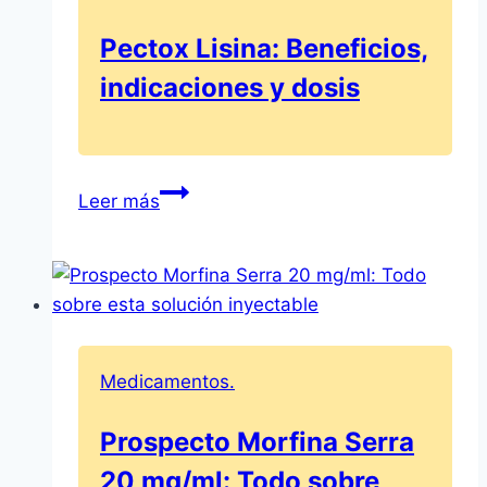
Beneficios
de
Pectox Lisina: Beneficios,
la
indicaciones y dosis
Solución
para
Perfusión
Pectox
Leer más
Lisina:
Beneficios,
indicaciones
y
dosis
Medicamentos.
Prospecto Morfina Serra
20 mg/ml: Todo sobre