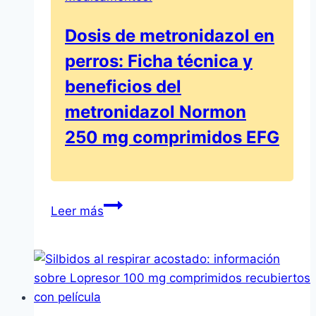
Dosis de metronidazol en
perros: Ficha técnica y
beneficios del
metronidazol Normon
250 mg comprimidos EFG
Dosis
Leer más
de
metronidazol
en
perros:
Ficha