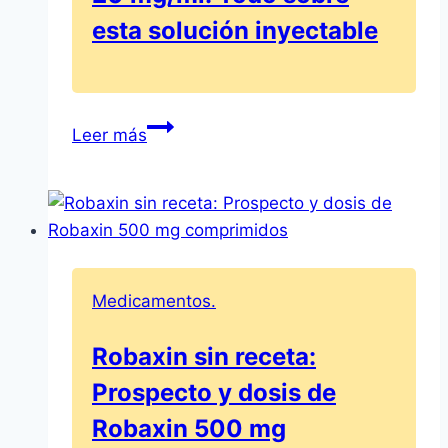
esta solución inyectable
Prospecto
Leer más
Morfina
Serra
20
mg/ml:
Todo
sobre
Medicamentos.
esta
solución
Robaxin sin receta:
inyectable
Prospecto y dosis de
Robaxin 500 mg