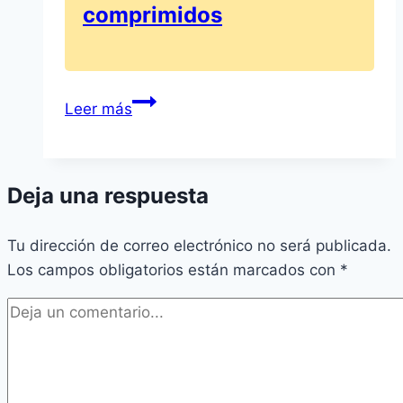
comprimidos
Robaxin
Leer más
sin
receta:
Prospecto
Deja una respuesta
y
dosis
Tu dirección de correo electrónico no será publicada.
de
Los campos obligatorios están marcados con
Robaxin
*
500
mg
comprimidos