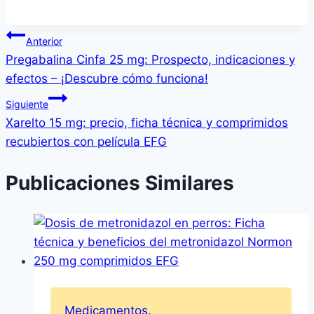
Navegación
Anterior
Pregabalina Cinfa 25 mg: Prospecto, indicaciones y
de
efectos – ¡Descubre cómo funciona!
entradas
Siguiente
Xarelto 15 mg: precio, ficha técnica y comprimidos
recubiertos con película EFG
Publicaciones Similares
Medicamentos.