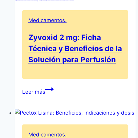
sobre
Lopresor
Medicamentos.
100
mg
Zyvoxid 2 mg: Ficha
comprimidos
Técnica y Beneficios de la
recubiertos
con
Solución para Perfusión
película
Zyvoxid
Leer más
2
mg:
Ficha
Técnica
y
Medicamentos.