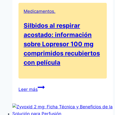
técnica
y
Medicamentos.
beneficios
del
Silbidos al respirar
metronidazol
acostado: información
Normon
250
sobre Lopresor 100 mg
mg
comprimidos recubiertos
comprimidos
con película
EFG
Silbidos
Leer más
al
respirar
acostado:
información