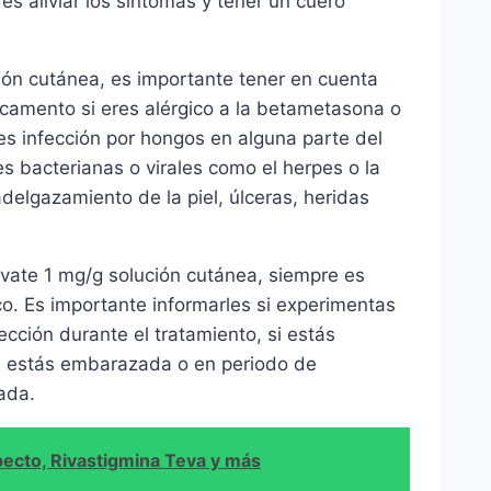
s aliviar los síntomas y tener un cuero
ón cutánea, es importante tener en cuenta
camento si eres alérgico a la betametasona o
nes infección por hongos en alguna parte del
es bacterianas o virales como el herpes o la
elgazamiento de la piel, úlceras, heridas
ovate 1 mg/g solución cutánea, siempre es
o. Es importante informarles si experimentas
nfección durante el tratamiento, si estás
 estás embarazada o en periodo de
ada.
pecto, Rivastigmina Teva y más