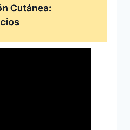
ón Cutánea:
icios