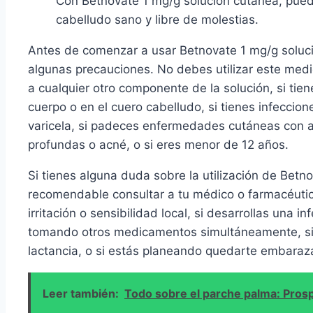
Con Betnovate 1 mg/g solución cutánea, puede
cabelludo sano y libre de molestias.
Antes de comenzar a usar Betnovate 1 mg/g soluci
algunas precauciones. No debes utilizar este medi
a cualquier otro componente de la solución, si tie
cuerpo o en el cuero cabelludo, si tienes infeccion
varicela, si padeces enfermedades cutáneas con ad
profundas o acné, o si eres menor de 12 años.
Si tienes alguna duda sobre la utilización de Betn
recomendable consultar a tu médico o farmacéutic
irritación o sensibilidad local, si desarrollas una i
tomando otros medicamentos simultáneamente, si
lactancia, o si estás planeando quedarte embaraz
Leer también:
Todo sobre el parche palma: Pros