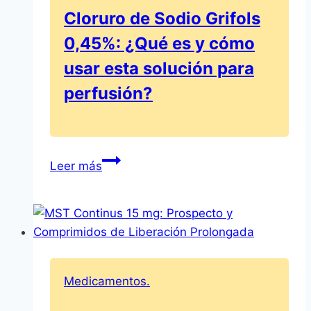
Información
Cloruro de Sodio Grifols
y
0,45%: ¿Qué es y cómo
Uso
usar esta solución para
perfusión?
Cloruro
Leer más
de
Sodio
Grifols
0,45%:
¿Qué
es
Medicamentos.
y
cómo