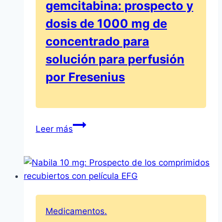
gemcitabina: prospecto y
dosis de 1000 mg de
concentrado para
solución para perfusión
por Fresenius
Efectos
Leer más
secundarios
de
la
gemcitabina:
prospecto
y
Medicamentos.
dosis