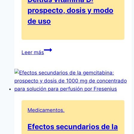
Prolongada
prospecto, dosis y modo
de uso
Deltius
Leer más
vitamina
D:
prospecto,
dosis
y
modo
de
Medicamentos.
uso
Efectos secundarios de la