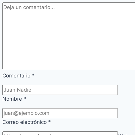
con
película
EFG
Comentario
*
Nombre
*
Correo electrónico
*