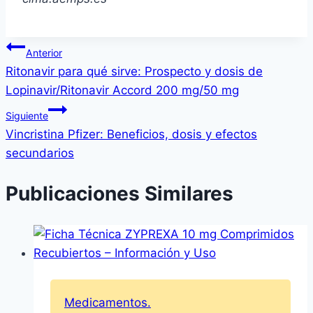
Navegación
Anterior
Ritonavir para qué sirve: Prospecto y dosis de
de
Lopinavir/Ritonavir Accord 200 mg/50 mg
entradas
Siguiente
Vincristina Pfizer: Beneficios, dosis y efectos
secundarios
Publicaciones Similares
Medicamentos.