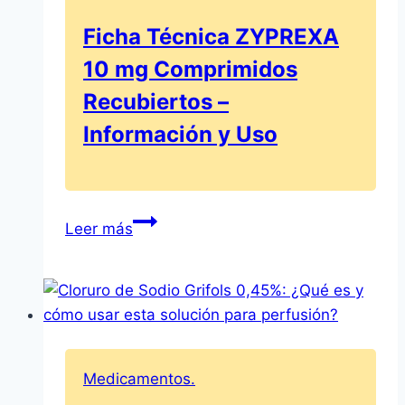
Ficha Técnica ZYPREXA
10 mg Comprimidos
Recubiertos –
Información y Uso
Ficha
Leer más
Técnica
ZYPREXA
10
mg
Comprimidos
Recubiertos
Medicamentos.
–