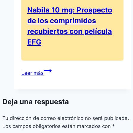
de
Nabila 10 mg: Prospecto
1000
de los comprimidos
mg
de
recubiertos con película
concentrado
EFG
para
solución
para
perfusión
Nabila
Leer más
por
10
Fresenius
mg:
Prospecto
Deja una respuesta
de
los
Tu dirección de correo electrónico no será publicada.
comprimidos
Los campos obligatorios están marcados con
recubiertos
*