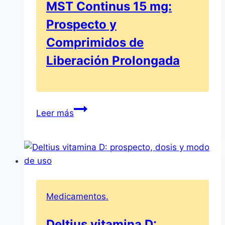
MST Continus 15 mg:
usar
Prospecto y
esta
solución
Comprimidos de
para
Liberación Prolongada
perfusión?
MST
Leer más
Continus
15
mg:
Prospecto
y
Comprimidos
Medicamentos.
de
Liberación
Deltius vitamina D: