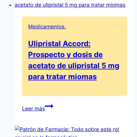
Prospecto
y
beneficios
Medicamentos.
–
50
Ulipristal Accord:
mg/g
Prospecto y dosis de
de
crema
acetato de ulipristal 5 mg
para tratar miomas
Ulipristal
Leer más
Accord:
Prospecto
y