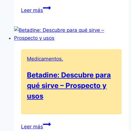
Enandol
Leer más
25
mg:
Ficha
técnica
y
características
Medicamentos.
de
los
Betadine: Descubre para
comprimidos
qué sirve – Prospecto y
recubiertos
con
usos
película
Betadine:
Leer más