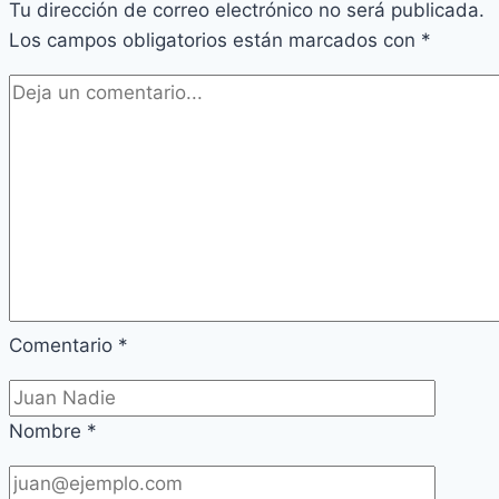
Tu dirección de correo electrónico no será publicada.
rol
Los campos obligatorios están marcados con
crucial
*
en
la
farmacéutica
Comentario
*
Nombre
*