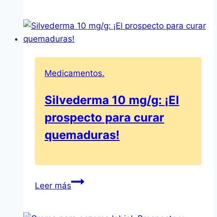
Descubre
para
qué
sirve
–
Prospecto
Medicamentos.
y
usos
Silvederma 10 mg/g: ¡El
prospecto para curar
quemaduras!
Silvederma
Leer más
10
mg/g: