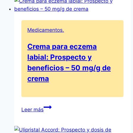
¡El
prospecto
para
curar
Medicamentos.
quemaduras!
Crema para eczema
labial: Prospecto y
beneficios – 50 mg/g de
crema
Crema
Leer más
para
eczema
labial: