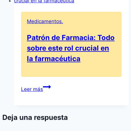
dosis
de
acetato
Medicamentos.
de
ulipristal
Patrón de Farmacia: Todo
5
sobre este rol crucial en
mg
para
la farmacéutica
tratar
miomas
Patrón
Leer más
de
Farmacia:
Todo
Deja una respuesta
sobre
este